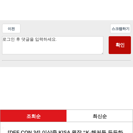
이전
스크랩하기
조회순
최신순
[DEF CON 34] 이상중 KISA 원장 “K-해커들 든든하