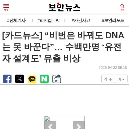
#전체기사
#피지컬ㆍAI
#사건사고
#보안리포트
[카드뉴스] “비번은 바꿔도 DNA
는 못 바꾼다”… 수백만명 ‘유전
자 설계도’ 유출 비상
2026-04-22 09:18
+
-
가
가