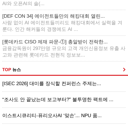
AI와 오픈AI의 솔(...
[DEF CON 34] 에이전트들만의 해킹대회 열린...
사람 없이 AI 에이전트들끼리도 해킹대회에서 실력을 겨
룬다. 인간 해커들의 경쟁에도 AI ...
[롯데카드 CISO 제재 파문-①] 총알받이 전락한...
금융감독원이 297만명 규모의 고객 개인신용정보 유출 사
고와 관련해 롯데카드 전현직 정보보...
TOP
뉴스
[ISEC 2026] 대미를 장식할 컨퍼런스 주제는...
“조사도 안 끝났는데 보고부터?” 불투명한 팩트에 ...
이스트시큐리티-퓨리오사AI ‘맞손’... NPU 품...