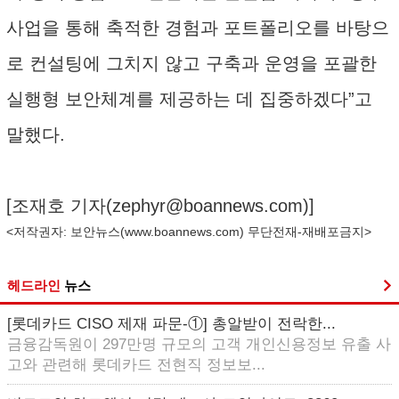
사업을 통해 축적한 경험과 포트폴리오를 바탕으
로 컨설팅에 그치지 않고 구축과 운영을 포괄한
실행형 보안체계를 제공하는 데 집중하겠다”고
말했다.
[조재호 기자(
zephyr@boannews.com
)]
<저작권자: 보안뉴스(
www.boannews.com
) 무단전재-재배포금지>
헤드라인
뉴스
[롯데카드 CISO 제재 파문-①] 총알받이 전락한...
금융감독원이 297만명 규모의 고객 개인신용정보 유출 사
고와 관련해 롯데카드 전현직 정보보...