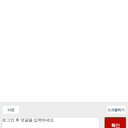
이전
스크랩하기