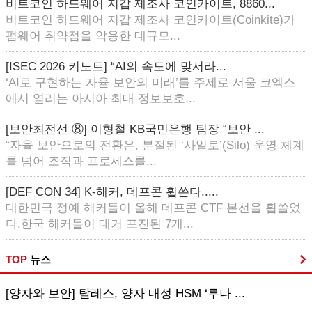
비트코인 하드웨어 지갑 제조사 코인카이트, 8860...
비트코인 하드웨어 지갑 제조사 코인카이트(Coinkite)가
펌웨어 취약점을 악용한 대규모...
[ISEC 2026 키노트] “AI의 속도에 맞서라...
‘AI로 구현하는 자율 보안의 미래’를 주제로 서울 코엑스
에서 열리는 아시아 최대 정보보호...
[보안최전선 ⑧] 이형철 KB국민은행 팀장 “보안 ...
“자율 보안으로의 전환은, 분절된 ‘사일로’(Silo) 운영 체계
를 넘어 조직과 프로세스를...
[DEF CON 34] K-해커, 데프콘 휩쓴다.....
대한민국 정예 해커들이 올해 데프콘 CTF 본선을 휩쓸었
다.한국 해커들이 대거 포진된 7개...
TOP
뉴스
[양자와 보안] 탈레스, 양자 내성 HSM ‘루나 ...