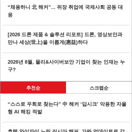
“채용하니 北 해커”... 위장 취업에 국제사회 공동 대
응
[2026 드론 제품 & 솔루션 리포트] 드론, 영상보안과
만나 세상(世上)을 이롭게(惠益)하다
2026년 8월, 물리&사이버보안 기업이 찾는 인재는 누
구?
추천순
스크랩순
“스스로 우회로 찾는다” 中 해커 ‘딥시크’ 악용한 자율
형 AI 해킹 적발
호텔 와이파이 노린 러시아 해커, 가짜 업데이트로 감