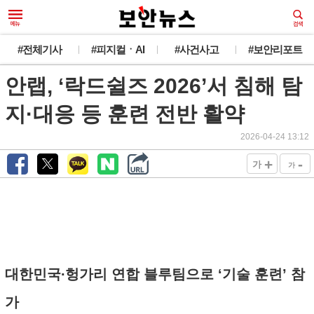
#전체기사
#피지컬ㆍAI
#사건사고
#보안리포트
안랩, ‘락드쉴즈 2026’서 침해 탐
지·대응 등 훈련 전반 활약
2026-04-24 13:12
+
-
가
가
대한민국∙헝가리 연합 블루팀으로 ‘기술 훈련’ 참
가