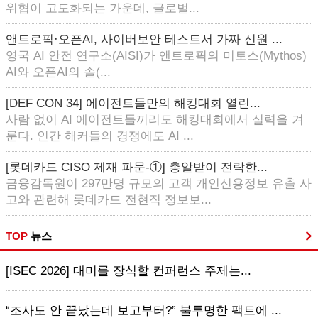
위협이 고도화되는 가운데, 글로벌...
앤트로픽·오픈AI, 사이버보안 테스트서 가짜 신원 ...
영국 AI 안전 연구소(AISI)가 앤트로픽의 미토스(Mythos)
AI와 오픈AI의 솔(...
[DEF CON 34] 에이전트들만의 해킹대회 열린...
사람 없이 AI 에이전트들끼리도 해킹대회에서 실력을 겨
룬다. 인간 해커들의 경쟁에도 AI ...
[롯데카드 CISO 제재 파문-①] 총알받이 전락한...
금융감독원이 297만명 규모의 고객 개인신용정보 유출 사
고와 관련해 롯데카드 전현직 정보보...
TOP
뉴스
[ISEC 2026] 대미를 장식할 컨퍼런스 주제는...
“조사도 안 끝났는데 보고부터?” 불투명한 팩트에 ...