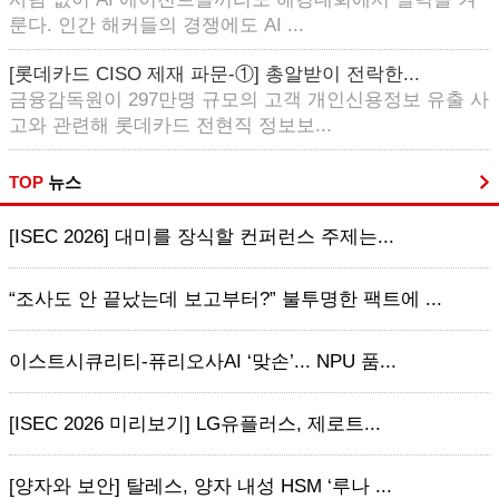
룬다. 인간 해커들의 경쟁에도 AI ...
[롯데카드 CISO 제재 파문-①] 총알받이 전락한...
금융감독원이 297만명 규모의 고객 개인신용정보 유출 사
고와 관련해 롯데카드 전현직 정보보...
TOP
뉴스
[ISEC 2026] 대미를 장식할 컨퍼런스 주제는...
“조사도 안 끝났는데 보고부터?” 불투명한 팩트에 ...
이스트시큐리티-퓨리오사AI ‘맞손’... NPU 품...
[ISEC 2026 미리보기] LG유플러스, 제로트...
[양자와 보안] 탈레스, 양자 내성 HSM ‘루나 ...