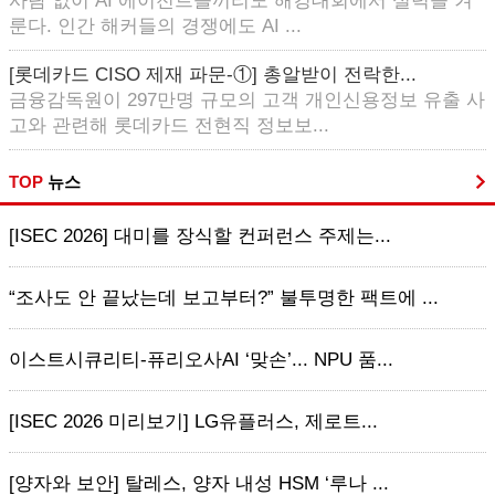
사람 없이 AI 에이전트들끼리도 해킹대회에서 실력을 겨
룬다. 인간 해커들의 경쟁에도 AI ...
[롯데카드 CISO 제재 파문-①] 총알받이 전락한...
금융감독원이 297만명 규모의 고객 개인신용정보 유출 사
고와 관련해 롯데카드 전현직 정보보...
TOP
뉴스
[ISEC 2026] 대미를 장식할 컨퍼런스 주제는...
“조사도 안 끝났는데 보고부터?” 불투명한 팩트에 ...
이스트시큐리티-퓨리오사AI ‘맞손’... NPU 품...
[ISEC 2026 미리보기] LG유플러스, 제로트...
[양자와 보안] 탈레스, 양자 내성 HSM ‘루나 ...