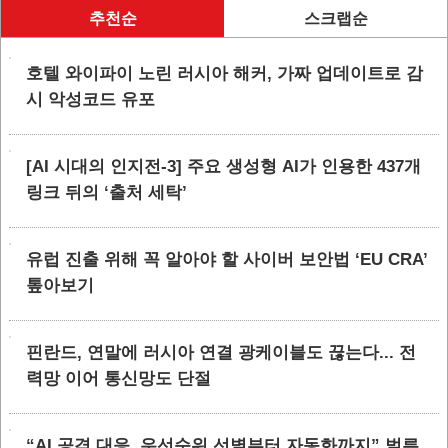
추천순
스크랩순
호텔 와이파이 노린 러시아 해커, 가짜 업데이트로 감
시 악성코드 유포
[AI 시대의 인지전-3] 주요 생성형 AI가 인용한 437개
링크 뒤의 ‘출처 세탁’
유럽 진출 위해 꼭 알아야 할 사이버 보안법 ‘EU CRA’
톺아보기
핀란드, 연말에 러시아 연결 광케이블도 끊는다... 전
력망 이어 통신망도 단절
“AI 공격 대응, 우선순위 선별부터 자동화까지” 벌른