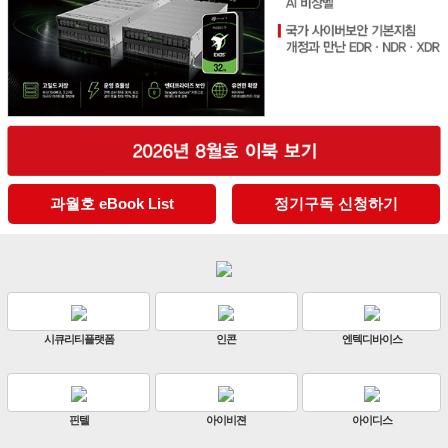
과월호 eBook List
정기구독 신청하기
엔텍디바이스
판빌코리아
하이크비전
아이디스
ZKTeco
비엔에스테크