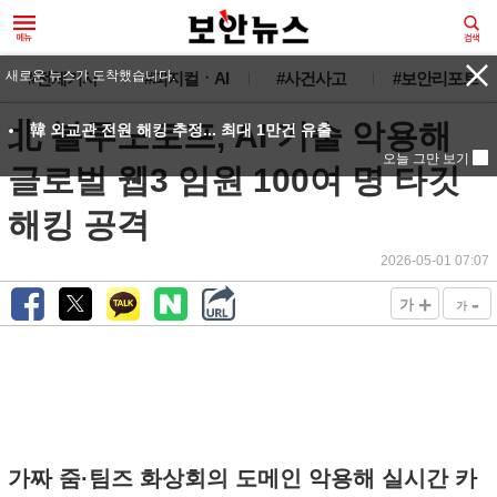
새로운 뉴스가 도착했습니다.
#전체기사
#피지컬ㆍAI
#사건사고
#보안리포트
北 블루노로프, AI 기술 악용해
韓 외교관 전원 해킹 추정... 최대 1만건 유출
오늘 그만 보기
글로벌 웹3 임원 100여 명 타깃
해킹 공격
2026-05-01 07:07
+
-
가
가
가짜 줌·팀즈 화상회의 도메인 악용해 실시간 카