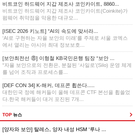
비트코인 하드웨어 지갑 제조사 코인카이트, 8860...
비트코인 하드웨어 지갑 제조사 코인카이트(Coinkite)가
펌웨어 취약점을 악용한 대규모...
[ISEC 2026 키노트] “AI의 속도에 맞서라...
‘AI로 구현하는 자율 보안의 미래’를 주제로 서울 코엑스
에서 열리는 아시아 최대 정보보호...
[보안최전선 ⑧] 이형철 KB국민은행 팀장 “보안 ...
“자율 보안으로의 전환은, 분절된 ‘사일로’(Silo) 운영 체계
를 넘어 조직과 프로세스를...
[DEF CON 34] K-해커, 데프콘 휩쓴다.....
대한민국 정예 해커들이 올해 데프콘 CTF 본선을 휩쓸었
다.한국 해커들이 대거 포진된 7개...
TOP
뉴스
[양자와 보안] 탈레스, 양자 내성 HSM ‘루나 ...