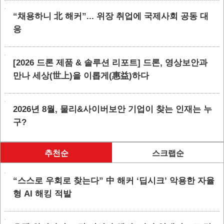
“채용하니 北 해커”... 위장 취업에 국제사회 공동 대
응
[2026 드론 제품 & 솔루션 리포트] 드론, 영상보안과
만나 세상(世上)을 이롭게(惠益)하다
2026년 8월, 물리&사이버보안 기업이 찾는 인재는 누
구?
추천순
스크랩순
“스스로 우회로 찾는다” 中 해커 ‘딥시크’ 악용한 자율
형 AI 해킹 적발