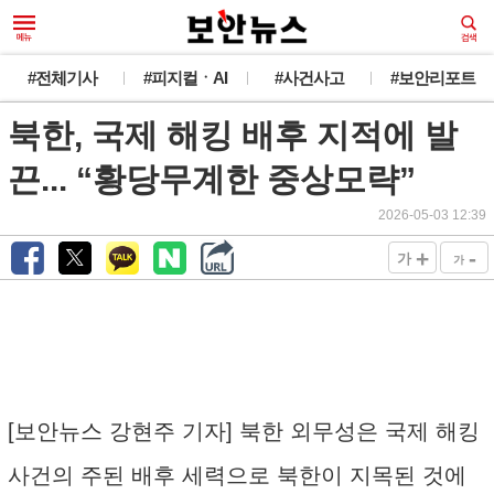
#전체기사
#피지컬ㆍAI
#사건사고
#보안리포트
북한, 국제 해킹 배후 지적에 발
끈... “황당무계한 중상모략”
2026-05-03 12:39
+
-
가
가
[보안뉴스 강현주 기자] 북한 외무성은 국제 해킹
사건의 주된 배후 세력으로 북한이 지목된 것에