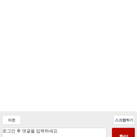
이전
스크랩하기