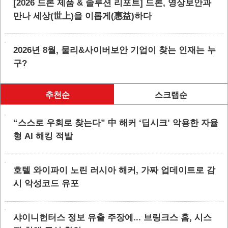
[2026 드론 제품 & 솔루션 리포트] 드론, 영상보안과
만나 세상(世上)을 이롭게(惠益)하다
2026년 8월, 물리&사이버보안 기업이 찾는 인재는 누
구?
추천순
스크랩순
“스스로 우회로 찾는다” 中 해커 ‘딥시크’ 악용한 자율
형 AI 해킹 적발
호텔 와이파이 노린 러시아 해커, 가짜 업데이트로 감
시 악성코드 유포
샤이니헌터스 정보 유출 주장에... 브링크스 홈, 시스