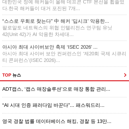
대한민국 정예 해커들이 올해 데프콘 CTF 본선을 휩쓸었
다.한국 해커들이 대거 포진된 7개...
“스스로 우회로 찾는다” 中 해커 ‘딥시크’ 악용한...
팔로알토 네트웍스의 위협 인텔리전스 연구팀 유닛
42(Unit 42)가 AI 악용한 차세대...
아시아 최대 사이버보안 축제 ‘ISEC 2026’ ...
아시아 최대 사이버 보안 컨퍼런스인 ‘제20회 국제 시큐리
티 콘퍼런스’(ISEC 2026)...
TOP
뉴스
ADT캡스, ‘캡스 매장솔루션’으로 매장 통합 관리...
“AI 시대 인증 패러다임 바꾼다”... 패스워드리...
영국 경찰 법률 데이터베이스 해킹, 경찰 등 13만...