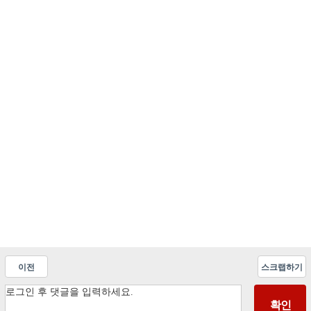
이전
스크랩하기