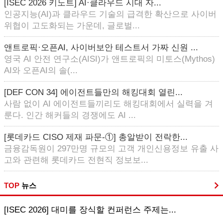
[ISEC 2026 키노트] AI·클라우드 시대 자...
인공지능(AI)과 클라우드 기술의 급격한 확산으로 사이버
위협이 고도화되는 가운데, 글로벌...
앤트로픽·오픈AI, 사이버보안 테스트서 가짜 신원 ...
영국 AI 안전 연구소(AISI)가 앤트로픽의 미토스(Mythos)
AI와 오픈AI의 솔(...
[DEF CON 34] 에이전트들만의 해킹대회 열린...
사람 없이 AI 에이전트들끼리도 해킹대회에서 실력을 겨
룬다. 인간 해커들의 경쟁에도 AI ...
[롯데카드 CISO 제재 파문-①] 총알받이 전락한...
금융감독원이 297만명 규모의 고객 개인신용정보 유출 사
고와 관련해 롯데카드 전현직 정보보...
TOP
뉴스
[ISEC 2026] 대미를 장식할 컨퍼런스 주제는...