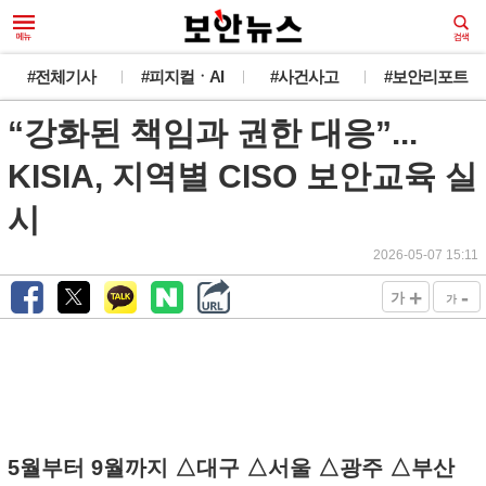
#전체기사
#피지컬ㆍAI
#사건사고
#보안리포트
“강화된 책임과 권한 대응”...
KISIA, 지역별 CISO 보안교육 실
시
2026-05-07 15:11
+
-
가
가
5월부터 9월까지 △대구 △서울 △광주 △부산