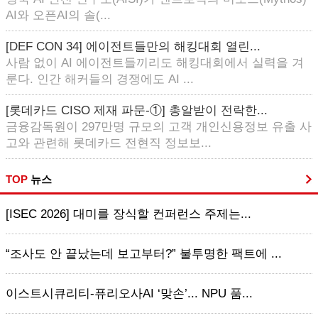
AI와 오픈AI의 솔(...
[DEF CON 34] 에이전트들만의 해킹대회 열린...
사람 없이 AI 에이전트들끼리도 해킹대회에서 실력을 겨
룬다. 인간 해커들의 경쟁에도 AI ...
[롯데카드 CISO 제재 파문-①] 총알받이 전락한...
금융감독원이 297만명 규모의 고객 개인신용정보 유출 사
고와 관련해 롯데카드 전현직 정보보...
TOP
뉴스
[ISEC 2026] 대미를 장식할 컨퍼런스 주제는...
“조사도 안 끝났는데 보고부터?” 불투명한 팩트에 ...
이스트시큐리티-퓨리오사AI ‘맞손’... NPU 품...