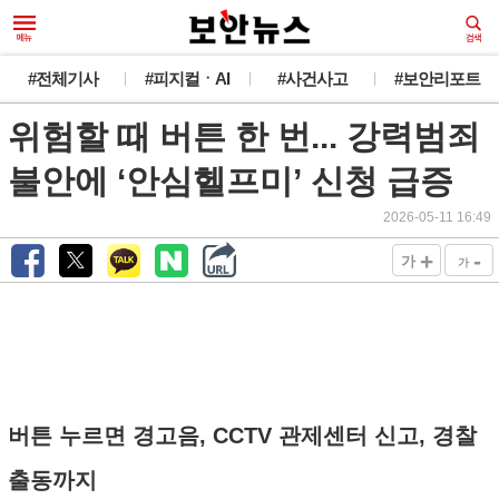
#전체기사
#피지컬ㆍAI
#사건사고
#보안리포트
위험할 때 버튼 한 번... 강력범죄
불안에 ‘안심헬프미’ 신청 급증
2026-05-11 16:49
+
-
가
가
버튼 누르면 경고음, CCTV 관제센터 신고, 경찰
출동까지