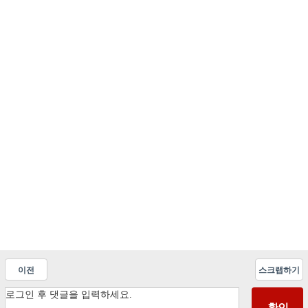
이전
스크랩하기