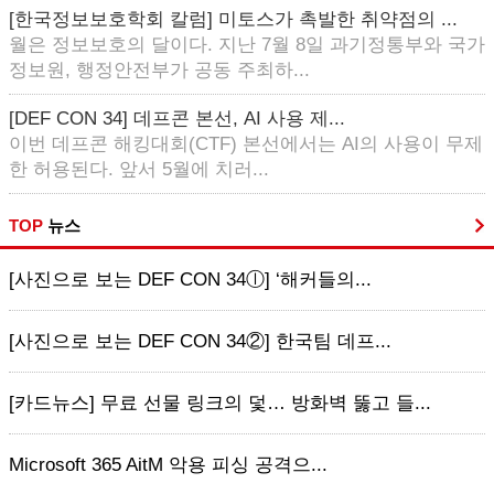
[한국정보보호학회 칼럼] 미토스가 촉발한 취약점의 ...
월은 정보보호의 달이다. 지난 7월 8일 과기정통부와 국가
정보원, 행정안전부가 공동 주최하...
[DEF CON 34] 데프콘 본선, AI 사용 제...
이번 데프콘 해킹대회(CTF) 본선에서는 AI의 사용이 무제
한 허용된다. 앞서 5월에 치러...
TOP
뉴스
[사진으로 보는 DEF CON 34ⓛ] ‘해커들의...
[사진으로 보는 DEF CON 34②] 한국팀 데프...
[카드뉴스] 무료 선물 링크의 덫… 방화벽 뚫고 들...
Microsoft 365 AitM 악용 피싱 공격으...