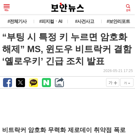
#전체기사
#피지컬ㆍAI
#사건사고
#보안리포트
“부팅 시 특정 키 누르면 암호화
해제” MS, 윈도우 비트락커 결함
‘옐로우키’ 긴급 조치 발표
2026-05-21 17:25
+
-
가
가
비트락커 암호화 무력화 제로데이 취약점 폭로