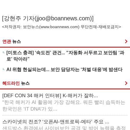
[강현주 기자(
jjoo@boannews.com
)]
<저작권자: 보안뉴스(
www.boannews.com
) 무단전재-재배포금지>
연관
뉴스
[미토스 충격] ‘속도전’ 관건... “자동화 서두르고 보안팀 ‘과
로’ 막아라”
AI 위협 현실되는데... 보안 담당자는 ‘처벌 대응’에 밤샌다
헤드라인
뉴스
[DEF CON 34 해커 인터뷰] K-해커가 잘하...
“한국 해커가 AI 활용에 가장 강해요. 뭐든 빨리 습득하는
한국인은 ‘IT DNA’가 있...
스카이넷의 전조? ‘오픈AI-앤트로픽-메타’ 주요 ...
샌드박스 환경에서 사이버보안 공격 및 방어 능력을 측정