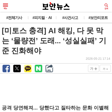
#전체기사
#피지컬ㆍAI
#사건사고
#보안리포트
[미토스 충격] AI 해킹, 다 못 막
는 ‘물량전’ 도래... ‘성실실패’ 기
준 진화해야
2026-05-21 17:14
+
-
가
가
공격 당연해져... 당했다고 질타하는 문화 이별해