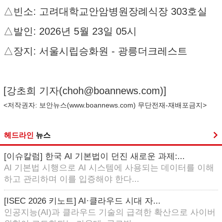
△빈소: 고려대학교안암병원장례식장 303호실
△발인: 2026년 5월 23일 05시
△장지: 서울시립승화원 - 광릉더크레스트
[강초희 기자(
choh@boannews.com
)]
<저작권자: 보안뉴스(
www.boannews.com
) 무단전재-재배포금지>
헤드라인
뉴스
[이슈칼럼] 한국 AI 기본법이 던진 새로운 과제:...
AI 기본법 시행으로 AI 시스템에 사용되는 데이터를 이해
하고 관리하며 이를 입증해야 한다...
[ISEC 2026 키노트] AI·클라우드 시대 자...
인공지능(AI)과 클라우드 기술의 급격한 확산으로 사이버