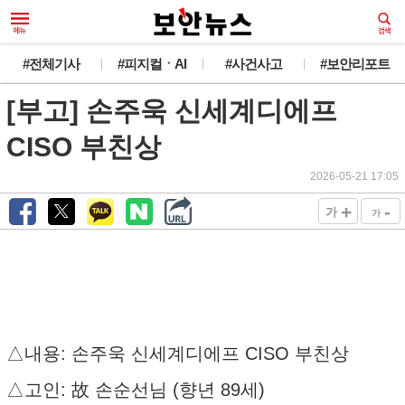
#전체기사
#피지컬ㆍAI
#사건사고
#보안리포트
[부고] 손주욱 신세계디에프
CISO 부친상
2026-05-21 17:05
+
-
가
가
△내용: 손주욱 신세계디에프 CISO 부친상
△고인: 故 손순선님 (향년 89세)