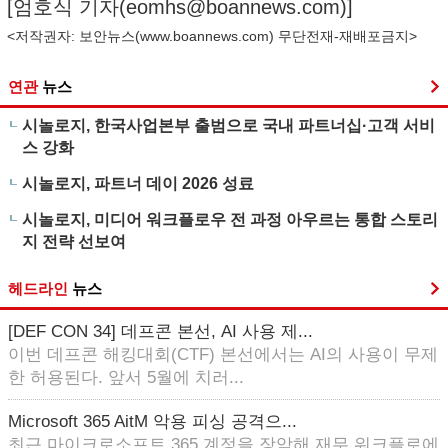
[엄호식 기자(
eomhs@boannews.com
)]
<저작권자: 보안뉴스(
www.boannews.com
) 무단전재-재배포금지>
연관
뉴스
시놀로지, 한국사업본부 출범으로 국내 파트너십·고객 서비
스 강화
시놀로지, 파트너 데이 2026 성료
시놀로지, 미디어 워크플로우 전 과정 아우르는 통합 스토리
지 전략 선보여
헤드라인
뉴스
[DEF CON 34] 데프콘 본선, AI 사용 제...
이번 데프콘 해킹대회(CTF) 본선에서는 AI의 사용이 무제
한 허용된다. 앞서 5월에 치러...
Microsoft 365 AitM 악용 피싱 공격으...
최근 마이크로소프트 365 계정을 장악해 재무 워크플로에