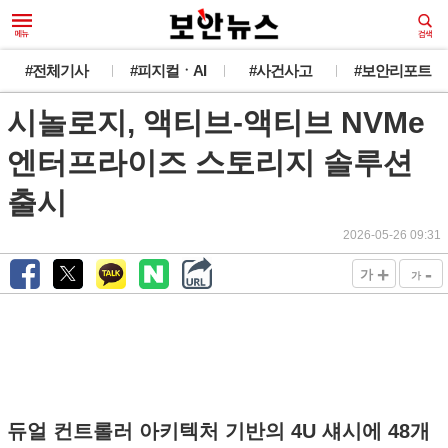
새로운 뉴스가 도착했습니다.
#전체기사
#피지컬ㆍAI
#사건사고
#보안리포트
시놀로지, 액티브-액티브 NVMe
韓 외교관 전원 해킹 추정... 최대 1만건 유출
오늘 그만 보기
엔터프라이즈 스토리지 솔루션
출시
2026-05-26 09:31
+
-
가
가
듀얼 컨트롤러 아키텍처 기반의 4U 섀시에 48개