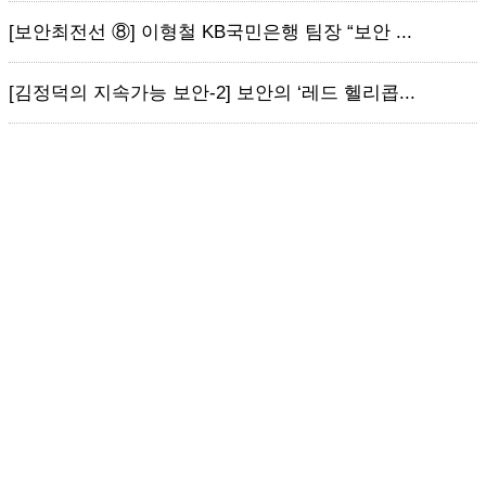
[보안최전선 ⑧] 이형철 KB국민은행 팀장 “보안 ...
[김정덕의 지속가능 보안-2] 보안의 ‘레드 헬리콥...