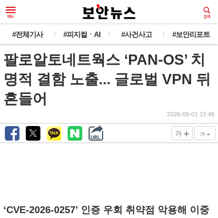
#전체기사
#피지컬ㆍAI
#사건사고
#보안리포트
팔로알토네트웍스 ‘PAN-OS’ 치
명적 결함 노출... 글로벌 VPN 뒤
흔들어
2026-06-01 15:46
+
-
가
가
‘CVE-2026-0257’ 인증 우회 취약점 악용해 이중