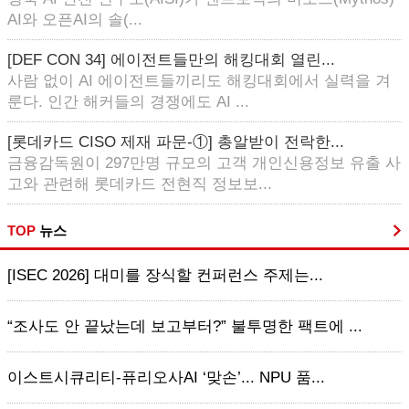
AI와 오픈AI의 솔(...
[DEF CON 34] 에이전트들만의 해킹대회 열린...
사람 없이 AI 에이전트들끼리도 해킹대회에서 실력을 겨
룬다. 인간 해커들의 경쟁에도 AI ...
[롯데카드 CISO 제재 파문-①] 총알받이 전락한...
금융감독원이 297만명 규모의 고객 개인신용정보 유출 사
고와 관련해 롯데카드 전현직 정보보...
TOP
뉴스
[ISEC 2026] 대미를 장식할 컨퍼런스 주제는...
“조사도 안 끝났는데 보고부터?” 불투명한 팩트에 ...
이스트시큐리티-퓨리오사AI ‘맞손’... NPU 품...