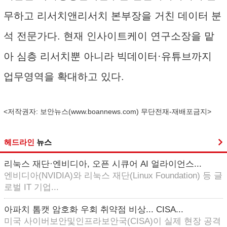
무하고 리서치앤리서치 본부장을 거친 데이터 분
석 전문가다. 현재 인사이트케이 연구소장을 맡
아 심층 리서치뿐 아니라 빅데이터·유튜브까지
업무영역을 확대하고 있다.
<저작권자: 보안뉴스(
www.boannews.com
) 무단전재-재배포금지>
헤드라인
뉴스
리눅스 재단·엔비디아, 오픈 시큐어 AI 얼라이언스...
엔비디아(NVIDIA)와 리눅스 재단(Linux Foundation) 등 글
로벌 IT 기업...
아파치 톰캣 암호화 우회 취약점 비상... CISA...
미국 사이버보안및인프라보안국(CISA)이 실제 현장 공격