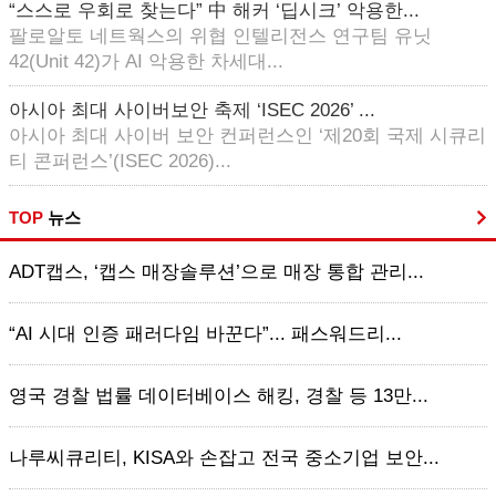
“스스로 우회로 찾는다” 中 해커 ‘딥시크’ 악용한...
팔로알토 네트웍스의 위협 인텔리전스 연구팀 유닛
42(Unit 42)가 AI 악용한 차세대...
아시아 최대 사이버보안 축제 ‘ISEC 2026’ ...
아시아 최대 사이버 보안 컨퍼런스인 ‘제20회 국제 시큐리
티 콘퍼런스’(ISEC 2026)...
TOP
뉴스
ADT캡스, ‘캡스 매장솔루션’으로 매장 통합 관리...
“AI 시대 인증 패러다임 바꾼다”... 패스워드리...
영국 경찰 법률 데이터베이스 해킹, 경찰 등 13만...
나루씨큐리티, KISA와 손잡고 전국 중소기업 보안...