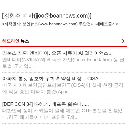
[강현주 기자(
jjoo@boannews.com
)]
<저작권자: 보안뉴스(
www.boannews.com
) 무단전재-재배포금지>
헤드라인
뉴스
리눅스 재단·엔비디아, 오픈 시큐어 AI 얼라이언스...
엔비디아(NVIDIA)와 리눅스 재단(Linux Foundation) 등 글
로벌 IT 기업...
아파치 톰캣 암호화 우회 취약점 비상... CISA...
미국 사이버보안및인프라보안국(CISA)이 실제 현장 공격
에 악용 중인 아파치 톰캣(Apac...
[DEF CON 34] K-해커, 데프콘 휩쓴다.....
대한민국 정예 해커들이 올해 데프콘 CTF 본선을 휩쓸었
다.한국 해커들이 대거 포진된 7개...