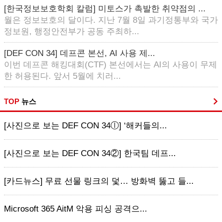
[한국정보보호학회 칼럼] 미토스가 촉발한 취약점의 ...
월은 정보보호의 달이다. 지난 7월 8일 과기정통부와 국가
정보원, 행정안전부가 공동 주최하...
[DEF CON 34] 데프콘 본선, AI 사용 제...
이번 데프콘 해킹대회(CTF) 본선에서는 AI의 사용이 무제
한 허용된다. 앞서 5월에 치러...
TOP
뉴스
[사진으로 보는 DEF CON 34ⓛ] ‘해커들의...
[사진으로 보는 DEF CON 34②] 한국팀 데프...
[카드뉴스] 무료 선물 링크의 덫… 방화벽 뚫고 들...
Microsoft 365 AitM 악용 피싱 공격으...