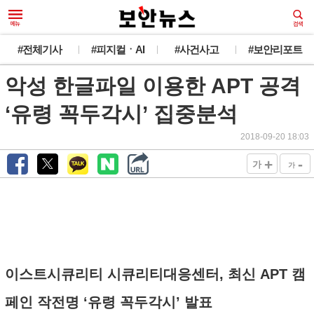
#전체기사
#피지컬ㆍAI
#사건사고
#보안리포트
악성 한글파일 이용한 APT 공격
‘유령 꼭두각시’ 집중분석
2018-09-20 18:03
+
-
가
가
이스트시큐리티 시큐리티대응센터, 최신 APT 캠
페인 작전명 ‘유령 꼭두각시’ 발표