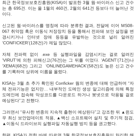
최근 한국정보보호진흥원(KISA)이 발표한 3월 웜·바이러스 신고 건수
는 총 695건. 이는 올 1월의 460건, 2월의 641건 등보다 더 늘어난 것
이다.
신고된 웜·바이러스를 명칭에 따라 분류한 결과, 전달에 이어 MS08-
067 취약점 혹은 이동식 저장장치 등을 통해서 전파돼 보안 설정을 변
경시키거나 인터넷 장애 등등을 유발하는 것으로 널리 알려진
‘CONFICKER’(128건)가 제일 많았다.
자체 전파력 없이 .exe 등 실행파일을 감염시키는 걸로 알려진
‘VIRUT’에 의한 피해신고(76건)는 그 뒤를 이었다. ‘AGENT’(71건)나
‘XEMA’(68건) 그리고 ‘ONLINEGAMEHACK’(58건)도 높은 신고 건수
를 기록하며 상위에 이름을 올렸다.
KISA는 3월 초 추가 확인된 Conficker 웜의 변종에 대해 언급하며 “자
체 전파기능은 없지만… 내부적인 도메인 생성 알고리즘에 의해 특정
도메인에 접속해 악성코드를 다운로드 하거나 봇넷으로 악용될 걸로
예상된다”고 전했다.
그러면서 “유사한 변종의 지속적 출현이 예상된다”고 강조한 뒤 ▲윈도
우 최신 보안업데이트 적용, ▲백신 소프트웨어 설치 및 주기적 점검,
▲이동식 드라이브의 실행파일 자동실행 방지 등을 권고했다.
한편, KISA가 전한 바에 따르면 3월 한국정보보호진흥원이 처리한 해