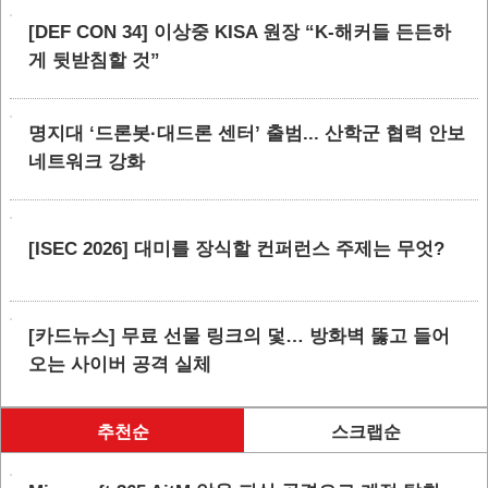
[DEF CON 34] 이상중 KISA 원장 “K-해커들 든든하
게 뒷받침할 것”
명지대 ‘드론봇·대드론 센터’ 출범... 산학군 협력 안보
네트워크 강화
[ISEC 2026] 대미를 장식할 컨퍼런스 주제는 무엇?
[카드뉴스] 무료 선물 링크의 덫… 방화벽 뚫고 들어
오는 사이버 공격 실체
추천순
스크랩순