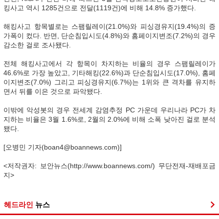
킹사고 역시 1285건으로 전달(1119건)에 비해 14.8% 증가했다.
해킹사고 항목별로는 스팸릴레이(21.0%)와 피싱경유지(19.4%)의 증
가폭이 컸다. 반면, 단순침입시도(4.8%)와 홈페이지변조(7.2%)의 경우
감소한 걸로 조사됐다.
전체 해킹사고에서 각 항목이 차지하는 비율의 경우 스팸릴레이가
46.6%로 가장 높았고, 기타해킹(22.6%)과 단순침입시도(17.0%), 홈페
이지변조(7.0%) 그리고 피싱경유지(6.7%)는 1위와 큰 격차를 유지하
면서 뒤를 이은 것으로 파악됐다.
이밖에 악성봇의 경우 전세계 감염추정 PC 가운데 우리나라 PC가 차
지하는 비율은 3월 1.6%로, 2월의 2.0%에 비해 소폭 낮아진 걸로 분석
됐다.
[오병민 기자(boan4@boannews.com)]
<저작권자: 보안뉴스(http://www.boannews.com/) 무단전재-재배포금
지>
헤드라인
뉴스