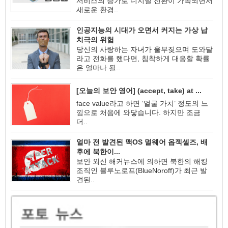
서비스의 증가로 디지털 전환이 가속되면서
새로운 환경..
인공지능의 시대가 오면서 커지는 가상 납
치극의 위험
당신의 사랑하는 자녀가 울부짖으며 도와달
라고 전화를 했다면, 침착하게 대응할 확률
은 얼마나 될..
[오늘의 보안 영어] (accept, take) at ...
face value라고 하면 ‘얼굴 가치’ 정도의 느
낌으로 처음에 와닿습니다. 하지만 조금
더..
얼마 전 발견된 맥OS 멀웨어 옵젝셸즈, 배
후에 북한이...
보안 외신 해커뉴스에 의하면 북한의 해킹
조직인 블루노로프(BlueNoroff)가 최근 발
견된..