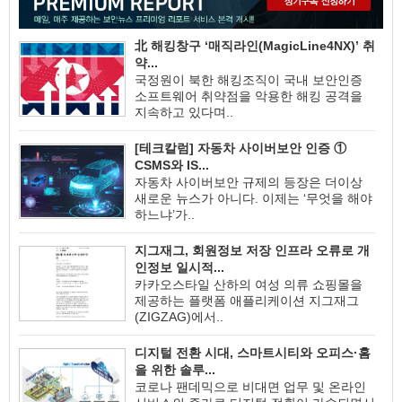
北 해킹창구 ‘매직라인(MagicLine4NX)’ 취
약...
국정원이 북한 해킹조직이 국내 보안인증
소프트웨어 취약점을 악용한 해킹 공격을
지속하고 있다며..
[테크칼럼] 자동차 사이버보안 인증 ①
CSMS와 IS...
자동차 사이버보안 규제의 등장은 더이상
새로운 뉴스가 아니다. 이제는 ‘무엇을 해야
하느냐’가..
지그재그, 회원정보 저장 인프라 오류로 개
인정보 일시적...
카카오스타일 산하의 여성 의류 쇼핑몰을
제공하는 플랫폼 애플리케이션 지그재그
(ZIGZAG)에서..
디지털 전환 시대, 스마트시티와 오피스·홈
을 위한 솔루...
코로나 팬데믹으로 비대면 업무 및 온라인