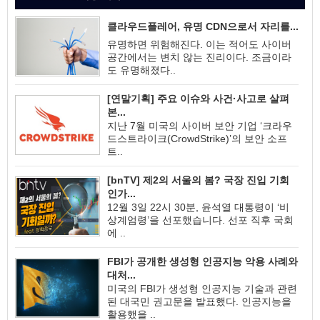
클라우드플레어, 유명 CDN으로서 자리를...
유명하면 위험해진다. 이는 적어도 사이버
공간에서는 변치 않는 진리이다. 조금이라
도 유명해졌다..
[연말기획] 주요 이슈와 사건·사고로 살펴
본...
지난 7월 미국의 사이버 보안 기업 ‘크라우
드스트라이크(CrowdStrike)’의 보안 소프
트..
[bnTV] 제2의 서울의 봄? 국장 진입 기회
인가...
12월 3일 22시 30분, 윤석열 대통령이 ‘비
상계엄령’을 선포했습니다. 선포 직후 국회
에 ..
FBI가 공개한 생성형 인공지능 악용 사례와
대처...
미국의 FBI가 생성형 인공지능 기술과 관련
된 대국민 권고문을 발표했다. 인공지능을
활용했을 ..