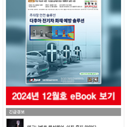
긴급경보
매그니베르 랜섬웨어, 아직 죽지 않았다