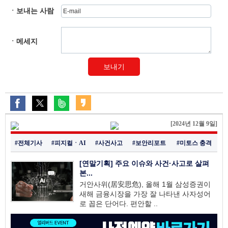
ㆍ보내는 사람
ㆍ메세지
보내기
[2024년 12월 9일]
#전체기사
#피지컬ㆍAI
#사건사고
#보안리포트
#미토스 충격
[연말기획] 주요 이슈와 사건·사고로 살펴
본...
거안사위(居安思危), 올해 1월 삼성증권이
새해 금융시장을 가장 잘 나타낸 사자성어
로 꼽은 단어다. 편안할 ..