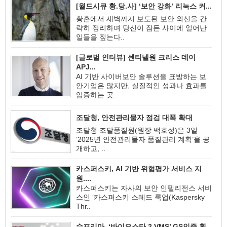
[월드시큐 황.당.사] ‘보안 강화’ 리눅스 커...
황혼에서 새벽까지 보도된 보안 외신을 간
략히 정리하며 당신이 잠든 사이에 일어난
일들을 짚는다..
[글로벌 인터뷰] 센티넬원 크리스 데이
APJ...
AI 기반 사이버보안 솔루션을 표방하는 보
안기업은 많지만, 실질적인 성과나 효과를
입증하는 곳..
조달청, 안전관리물자 점검 대폭 확대
조달청 조달품질원(원장 백호성)은 3일
‘2025년 안전관리물자 품질관리 계획’을 공
개하고, ..
카스퍼스키, AI 기반 위협평가 서비스 지
원....
카스퍼스키는 자사의 보안 인텔리전스 서비
스인 ‘카스퍼스키 스레드 룩업(Kaspersky
Thr..
슈프리마, ‘바이오스타 2 VMS’ GS인증 획