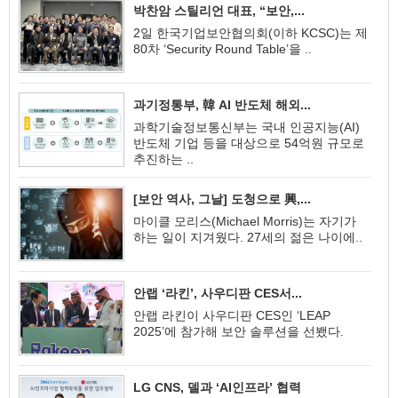
박찬암 스틸리언 대표, “보안,...
2일 한국기업보안협의회(이하 KCSC)는 제
80차 ‘Security Round Table’을 ..
과기정통부, 韓 AI 반도체 해외...
과학기술정보통신부는 국내 인공지능(AI)
반도체 기업 등을 대상으로 54억원 규모로
추진하는 ..
[보안 역사, 그날] 도청으로 興,...
마이클 모리스(Michael Morris)는 자기가
하는 일이 지겨웠다. 27세의 젊은 나이에..
안랩 ‘라킨’, 사우디판 CES서...
안랩 라킨이 사우디판 CES인 ‘LEAP
2025’에 참가해 보안 솔루션을 선뵀다.
LG CNS, 델과 ‘AI인프라’ 협력