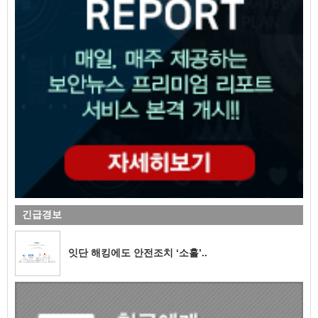
긴급경보
잇단 해킹에도 안전조치 ‘소홀’..