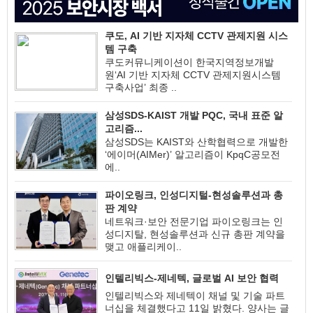
쿠도, AI 기반 지자체 CCTV 관제지원 시스
템 구축
쿠도커뮤니케이션이 한국지역정보개발
원‘AI 기반 지자체 CCTV 관제지원시스템
구축사업’ 최종 ..
삼성SDS-KAIST 개발 PQC, 국내 표준 알
고리즘...
삼성SDS는 KAIST와 산학협력으로 개발한
‘에이머(AIMer)’ 알고리즘이 KpqC공모전
에..
파이오링크, 인성디지털-현성솔루션과 총
판 계약
네트워크·보안 전문기업 파이오링크는 인
성디지탈, 현성솔루션과 신규 총판 계약을
맺고 애플리케이..
인텔리빅스-제네텍, 글로벌 AI 보안 협력
인텔리빅스와 제네텍이 채널 및 기술 파트
너십을 체결했다고 11일 밝혔다. 양사는 글