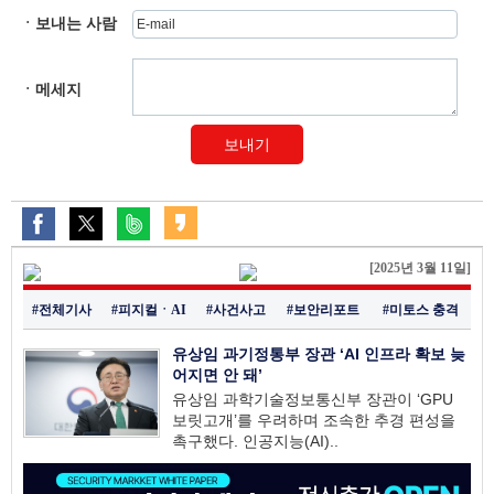
ㆍ보내는 사람
ㆍ메세지
보내기
[2025년 3월 11일]
#전체기사
#피지컬ㆍAI
#사건사고
#보안리포트
#미토스 충격
유상임 과기정통부 장관 ‘AI 인프라 확보 늦
어지면 안 돼’
유상임 과학기술정보통신부 장관이 ‘GPU
보릿고개’를 우려하며 조속한 추경 편성을
촉구했다. 인공지능(AI)..