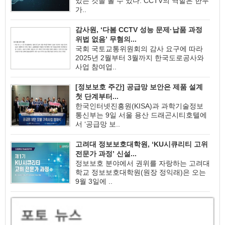
있는 것을 볼 수 있다. CCTV의 역할은 한두
가..
감사원, ‘다봄 CCTV 성능 문제·납품 과정
위법 없음’ 무혐의...
국회 국토교통위원회의 감사 요구에 따라
2025년 2월부터 3월까지 한국도로공사와
사업 참여업..
[정보보호 주간] 공급망 보안은 제품 설계
첫 단계부터...
한국인터넷진흥원(KISA)과 과학기술정보
통신부는 9일 서울 용산 드래곤시티호텔에
서 ‘공급망 보..
고려대 정보보호대학원, ‘KU시큐리티 고위
전문가 과정’ 신설...
정보보호 분야에서 권위를 자랑하는 고려대
학교 정보보호대학원(원장 정익래)은 오는
9월 3일에 ..