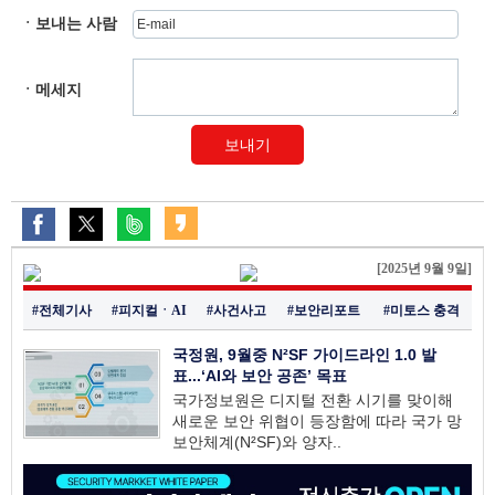
ㆍ보내는 사람
ㆍ메세지
보내기
[2025년 9월 9일]
#전체기사
#피지컬ㆍAI
#사건사고
#보안리포트
#미토스 충격
국정원, 9월중 N²SF 가이드라인 1.0 발
표...‘AI와 보안 공존’ 목표
국가정보원은 디지털 전환 시기를 맞이해
새로운 보안 위협이 등장함에 따라 국가 망
보안체계(N²SF)와 양자..