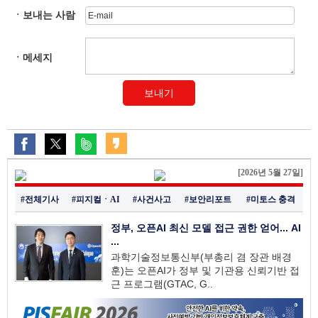
ㆍ보내는 사람
ㆍ메세지
보내기
[2026년 5월 27일]
#전체기사
#피지컬ㆍAI
#사건사고
#보안리포트
#미토스 충격
정부, 오픈AI 최신 모델 접근 권한 얻어... AI
...
과학기술정보통신부(부총리 겸 장관 배경
훈)는 오픈AI가 정부 및 기관용 신뢰기반 접
근 프로그램(GTAC, G..