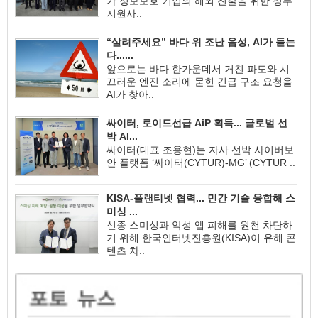
가 정보보호 기업의 해외 진출을 위한 정부
지원사..
“살려주세요” 바다 위 조난 음성, AI가 듣는
다......
앞으로는 바다 한가운데서 거친 파도와 시
끄러운 엔진 소리에 묻힌 긴급 구조 요청을
AI가 찾아..
싸이터, 로이드선급 AiP 획득... 글로벌 선
박 AI...
싸이터(대표 조용현)는 자사 선박 사이버보
안 플랫폼 ‘싸이터(CYTUR)-MG’ (CYTUR ..
KISA-플랜티넷 협력... 민간 기술 융합해 스
미싱 ...
신종 스미싱과 악성 앱 피해를 원천 차단하
기 위해 한국인터넷진흥원(KISA)이 유해 콘
텐츠 차..