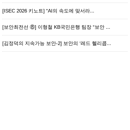
[ISEC 2026 키노트] “AI의 속도에 맞서라...
[보안최전선 ⑧] 이형철 KB국민은행 팀장 “보안 ...
[김정덕의 지속가능 보안-2] 보안의 ‘레드 헬리콥...