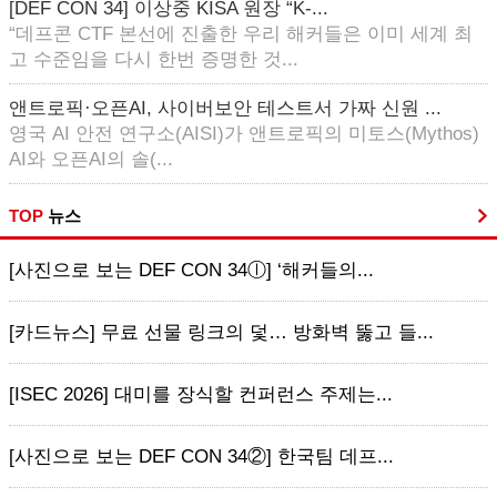
[DEF CON 34] 이상중 KISA 원장 “K-...
“데프콘 CTF 본선에 진출한 우리 해커들은 이미 세계 최
고 수준임을 다시 한번 증명한 것...
앤트로픽·오픈AI, 사이버보안 테스트서 가짜 신원 ...
영국 AI 안전 연구소(AISI)가 앤트로픽의 미토스(Mythos)
AI와 오픈AI의 솔(...
TOP
뉴스
[사진으로 보는 DEF CON 34ⓛ] ‘해커들의...
[카드뉴스] 무료 선물 링크의 덫… 방화벽 뚫고 들...
[ISEC 2026] 대미를 장식할 컨퍼런스 주제는...
[사진으로 보는 DEF CON 34②] 한국팀 데프...