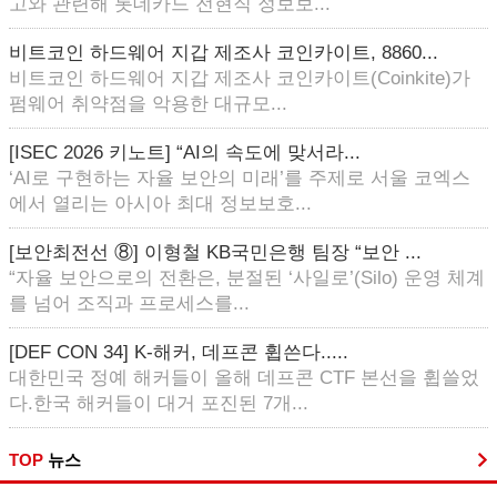
고와 관련해 롯데카드 전현직 정보보...
비트코인 하드웨어 지갑 제조사 코인카이트, 8860...
비트코인 하드웨어 지갑 제조사 코인카이트(Coinkite)가
펌웨어 취약점을 악용한 대규모...
[ISEC 2026 키노트] “AI의 속도에 맞서라...
‘AI로 구현하는 자율 보안의 미래’를 주제로 서울 코엑스
에서 열리는 아시아 최대 정보보호...
[보안최전선 ⑧] 이형철 KB국민은행 팀장 “보안 ...
“자율 보안으로의 전환은, 분절된 ‘사일로’(Silo) 운영 체계
를 넘어 조직과 프로세스를...
[DEF CON 34] K-해커, 데프콘 휩쓴다.....
대한민국 정예 해커들이 올해 데프콘 CTF 본선을 휩쓸었
다.한국 해커들이 대거 포진된 7개...
TOP
뉴스