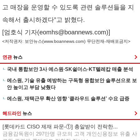
고 매장을 운영할 수 있도록 관련 솔루션들을 지
속해서 출시하겠다”고 밝혔다.
[엄호식 기자(
eomhs@boannews.com
)]
<저작권자: 보안뉴스(
www.boannews.com
) 무단전재-재배포금지>
연관
뉴스
국내 통합보안 3사 에스원·SK쉴더스·KT텔레캅 매출 분석
에스원, 기술 유출 예방하는 구독형 융합보안 솔루션으로 보
안 높이고 부담 낮췄다
에스원, 재택근무 확산 영향 ‘클라우드 솔루션’ 수요 급증
헤드라인
뉴스
[롯데카드 CISO 제재 파문-①] 총알받이 전락한...
금융감독원이 297만명 규모의 고객 개인신용정보 유출 사