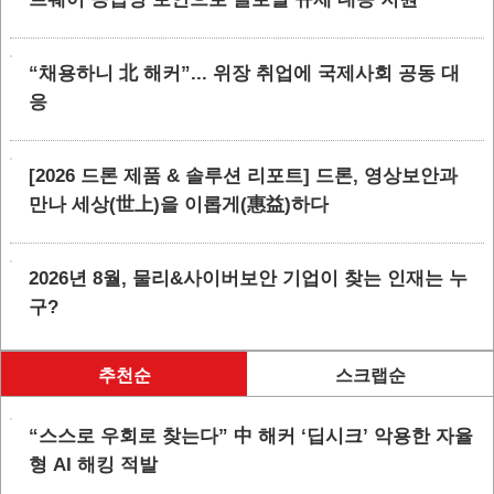
“채용하니 北 해커”... 위장 취업에 국제사회 공동 대
응
[2026 드론 제품 & 솔루션 리포트] 드론, 영상보안과
만나 세상(世上)을 이롭게(惠益)하다
2026년 8월, 물리&사이버보안 기업이 찾는 인재는 누
구?
추천순
스크랩순
“스스로 우회로 찾는다” 中 해커 ‘딥시크’ 악용한 자율
형 AI 해킹 적발