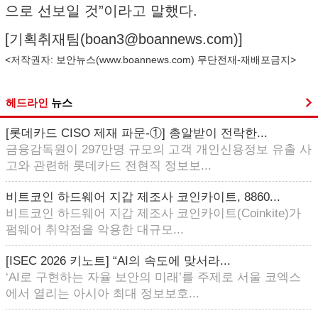
으로 선보일 것”이라고 말했다.
[기획취재팀(
boan3@boannews.com
)]
<저작권자: 보안뉴스(
www.boannews.com
) 무단전재-재배포금지>
헤드라인
뉴스
[롯데카드 CISO 제재 파문-①] 총알받이 전락한...
금융감독원이 297만명 규모의 고객 개인신용정보 유출 사
고와 관련해 롯데카드 전현직 정보보...
비트코인 하드웨어 지갑 제조사 코인카이트, 8860...
비트코인 하드웨어 지갑 제조사 코인카이트(Coinkite)가
펌웨어 취약점을 악용한 대규모...
[ISEC 2026 키노트] “AI의 속도에 맞서라...
‘AI로 구현하는 자율 보안의 미래’를 주제로 서울 코엑스
에서 열리는 아시아 최대 정보보호...