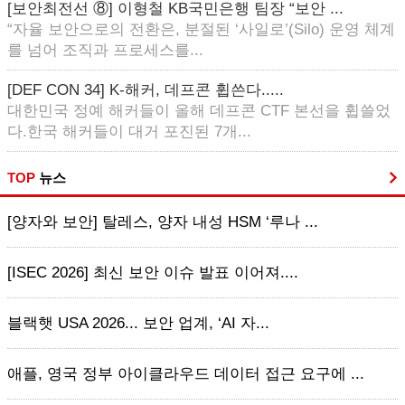
[보안최전선 ⑧] 이형철 KB국민은행 팀장 “보안 ...
“자율 보안으로의 전환은, 분절된 ‘사일로’(Silo) 운영 체계
를 넘어 조직과 프로세스를...
[DEF CON 34] K-해커, 데프콘 휩쓴다.....
대한민국 정예 해커들이 올해 데프콘 CTF 본선을 휩쓸었
다.한국 해커들이 대거 포진된 7개...
TOP
뉴스
[양자와 보안] 탈레스, 양자 내성 HSM ‘루나 ...
[ISEC 2026] 최신 보안 이슈 발표 이어져....
블랙햇 USA 2026... 보안 업계, ‘AI 자...
애플, 영국 정부 아이클라우드 데이터 접근 요구에 ...