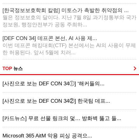
[한국정보보호학회 칼럼] 미토스가 촉발한 취약점의 ...
월은 정보보호의 달이다. 지난 7월 8일 과기정통부와 국가
정보원, 행정안전부가 공동 주최하...
[DEF CON 34] 데프콘 본선, AI 사용 제...
이번 데프콘 해킹대회(CTF) 본선에서는 AI의 사용이 무제
한 허용된다. 앞서 5월에 치러...
TOP
뉴스
[사진으로 보는 DEF CON 34ⓛ] ‘해커들의...
[사진으로 보는 DEF CON 34②] 한국팀 데프...
[카드뉴스] 무료 선물 링크의 덫… 방화벽 뚫고 들...
Microsoft 365 AitM 악용 피싱 공격으...