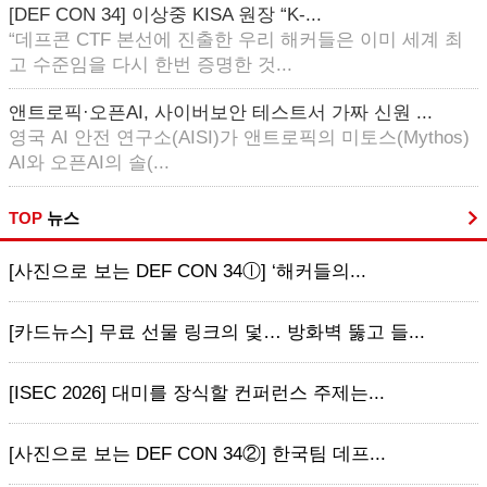
[DEF CON 34] 이상중 KISA 원장 “K-...
“데프콘 CTF 본선에 진출한 우리 해커들은 이미 세계 최
고 수준임을 다시 한번 증명한 것...
앤트로픽·오픈AI, 사이버보안 테스트서 가짜 신원 ...
영국 AI 안전 연구소(AISI)가 앤트로픽의 미토스(Mythos)
AI와 오픈AI의 솔(...
TOP
뉴스
[사진으로 보는 DEF CON 34ⓛ] ‘해커들의...
[카드뉴스] 무료 선물 링크의 덫… 방화벽 뚫고 들...
[ISEC 2026] 대미를 장식할 컨퍼런스 주제는...
[사진으로 보는 DEF CON 34②] 한국팀 데프...