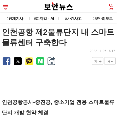
#전체기사
#피지컬ㆍAI
#사건사고
#보안리포트
인천공항 제2물류단지 내 스마트
물류센터 구축한다
2022-11-26 16:17
+
-
가
가
인천공항공사-중진공, 중소기업 전용 스마트물류
단지 개발 협약 체결