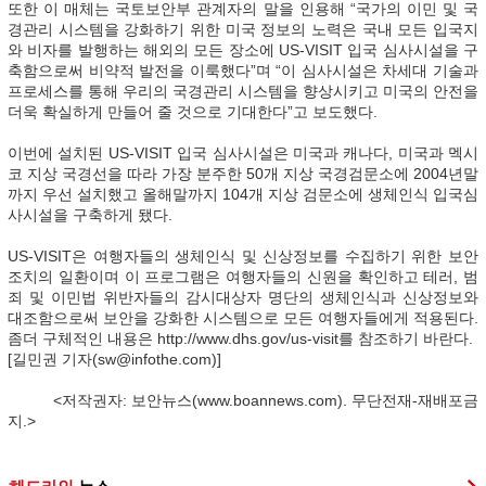
또한 이 매체는 국토보안부 관계자의 말을 인용해 “국가의 이민 및 국
경관리 시스템을 강화하기 위한 미국 정보의 노력은 국내 모든 입국지
와 비자를 발행하는 해외의 모든 장소에 US-VISIT 입국 심사시설을 구
축함으로써 비약적 발전을 이룩했다”며 “이 심사시설은 차세대 기술과
프로세스를 통해 우리의 국경관리 시스템을 향상시키고 미국의 안전을
더욱 확실하게 만들어 줄 것으로 기대한다”고 보도했다.
이번에 설치된 US-VISIT 입국 심사시설은 미국과 캐나다, 미국과 멕시
코 지상 국경선을 따라 가장 분주한 50개 지상 국경검문소에 2004년말
까지 우선 설치했고 올해말까지 104개 지상 검문소에 생체인식 입국심
사시설을 구축하게 됐다.
US-VISIT은 여행자들의 생체인식 및 신상정보를 수집하기 위한 보안
조치의 일환이며 이 프로그램은 여행자들의 신원을 확인하고 테러, 범
죄 및 이민법 위반자들의 감시대상자 명단의 생체인식과 신상정보와
대조함으로써 보안을 강화한 시스템으로 모든 여행자들에게 적용된다.
좀더 구체적인 내용은 http://www.dhs.gov/us-visit를 참조하기 바란다.
[길민권 기자(sw@infothe.com)]
<저작권자: 보안뉴스(www.boannews.com). 무단전재-재배포금
지.>