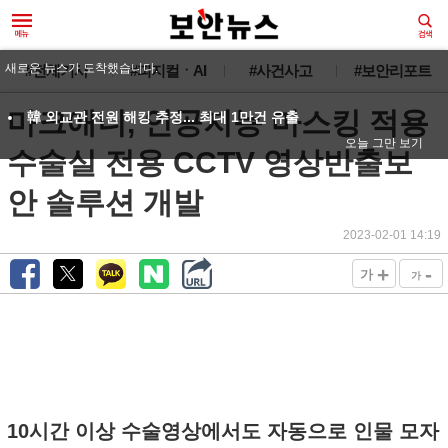
새로운 뉴스가 도착했습니다.
#전체기사
#피지컬ㆍAI
#사건사고
#보안리포트
마크애니, 인공지능 마스킹 적용
韓 외교관 전원 해킹 추정... 최대 1만건 유출
오늘 그만 보기
수술실 전용 CCTV 영상반출보
안 솔루션 개발
2023-02-01 14:19
+
-
가
가
10시간 이상 수술영상에서도 자동으로 인물 모자