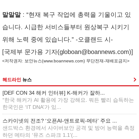
말말말
: “현재 복구 작업에 총력을 기울이고 있
습니다. 시급한 서비스들부터 원상복구 시키기
위해 노력 중에 있습니다.” -오클랜드 시-
[국제부 문가용 기자(
globoan@boannews.com
)]
<저작권자: 보안뉴스(
www.boannews.com
) 무단전재-재배포금지>
헤드라인
뉴스
[DEF CON 34 해커 인터뷰] K-해커가 잘하...
“한국 해커가 AI 활용에 가장 강해요. 뭐든 빨리 습득하는
한국인은 ‘IT DNA’가 있...
스카이넷의 전조? ‘오픈AI-앤트로픽-메타’ 주요 ...
샌드박스 환경에서 사이버보안 공격 및 방어 능력을 측정
하던 메타의 ‘뮤즈 스파크 1.1’(...