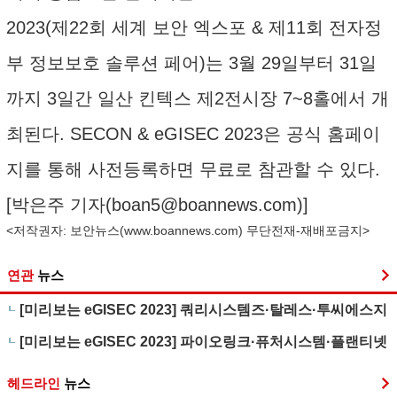
2023(제22회 세계 보안 엑스포 & 제11회 전자정
부 정보보호 솔루션 페어)는 3월 29일부터 31일
까지 3일간 일산 킨텍스 제2전시장 7~8홀에서 개
최된다. SECON & eGISEC 2023은 공식 홈페이
지를 통해 사전등록하면 무료로 참관할 수 있다.
[박은주 기자(
boan5@boannews.com
)]
<저작권자: 보안뉴스(
www.boannews.com
) 무단전재-재배포금지>
연관
뉴스
[미리보는 eGISEC 2023] 쿼리시스템즈·탈레스·투씨에스지
[미리보는 eGISEC 2023] 파이오링크·퓨처시스템·플랜티넷
헤드라인
뉴스