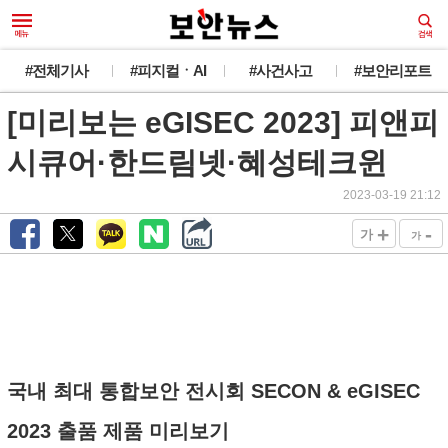
#전체기사
#피지컬ㆍAI
#사건사고
#보안리포트
[미리보는 eGISEC 2023] 피앤피
시큐어·한드림넷·혜성테크윈
2023-03-19 21:12
+
-
가
가
국내 최대 통합보안 전시회 SECON & eGISEC
2023 출품 제품 미리보기