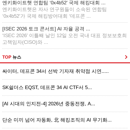
엔키화이트햇 연합팀 ‘0x4b52’ 국제 해킹대회 ...
엔키화이트햇은 자사 연구원들이 소속된 연합팀
‘0x4b52’가 국제 해킹방어대회 ‘데프콘 ...
[ISEC 2026 토크 콘서트] AI 자율 공격 ...
‘ISEC 2026’ 이틀째 날인 12일 오전 국내 대표 정보보호최
고책임자(CISO)와 ...
TOP
뉴스
싸이터, 데프콘 34서 선박 기자재 취약점 시연.....
SK쉴더스 EQST, 데프콘 34 AI CTF서 5...
[AI 시대의 인지전-4] 2026년 중동전쟁, A...
단순 미끼 넘어 자동화, 北 해킹조직의 AI 무기화...