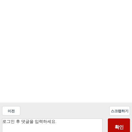
이전
스크랩하기