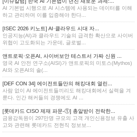
[이슈칼럼] 한국 AI 기본법이 던진 새로운 과제:...
AI 기본법 시행으로 AI 시스템에 사용되는 데이터를 이해
하고 관리하며 이를 입증해야 한다...
[ISEC 2026 키노트] AI·클라우드 시대 자...
인공지능(AI)과 클라우드 기술의 급격한 확산으로 사이버
위협이 고도화되는 가운데, 글로벌...
앤트로픽·오픈AI, 사이버보안 테스트서 가짜 신원 ...
영국 AI 안전 연구소(AISI)가 앤트로픽의 미토스(Mythos)
AI와 오픈AI의 솔(...
[DEF CON 34] 에이전트들만의 해킹대회 열린...
사람 없이 AI 에이전트들끼리도 해킹대회에서 실력을 겨
룬다. 인간 해커들의 경쟁에도 AI ...
[롯데카드 CISO 제재 파문-①] 총알받이 전락한...
금융감독원이 297만명 규모의 고객 개인신용정보 유출 사
고와 관련해 롯데카드 전현직 정보보...