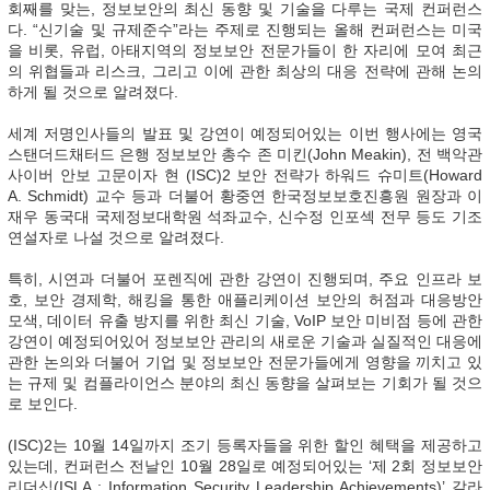
회째를 맞는, 정보보안의 최신 동향 및 기술을 다루는 국제 컨퍼런스
다. “신기술 및 규제준수”라는 주제로 진행되는 올해 컨퍼런스는 미국
을 비롯, 유럽, 아태지역의 정보보안 전문가들이 한 자리에 모여 최근
의 위협들과 리스크, 그리고 이에 관한 최상의 대응 전략에 관해 논의
하게 될 것으로 알려졌다.
세계 저명인사들의 발표 및 강연이 예정되어있는 이번 행사에는 영국
스탠더드채터드 은행 정보보안 총수 존 미킨(John Meakin), 전 백악관
사이버 안보 고문이자 현 (ISC)2 보안 전략가 하워드 슈미트(Howard
A. Schmidt) 교수 등과 더불어 황중연 한국정보보호진흥원 원장과 이
재우 동국대 국제정보대학원 석좌교수, 신수정 인포섹 전무 등도 기조
연설자로 나설 것으로 알려졌다.
특히, 시연과 더불어 포렌직에 관한 강연이 진행되며, 주요 인프라 보
호, 보안 경제학, 해킹을 통한 애플리케이션 보안의 허점과 대응방안
모색, 데이터 유출 방지를 위한 최신 기술, VoIP 보안 미비점 등에 관한
강연이 예정되어있어 정보보안 관리의 새로운 기술과 실질적인 대응에
관한 논의와 더불어 기업 및 정보보안 전문가들에게 영향을 끼치고 있
는 규제 및 컴플라이언스 분야의 최신 동향을 살펴보는 기회가 될 것으
로 보인다.
(ISC)2는 10월 14일까지 조기 등록자들을 위한 할인 혜택을 제공하고
있는데, 컨퍼런스 전날인 10월 28일로 예정되어있는 ‘제 2회 정보보안
리더십(ISLA : Information Security Leadership Achievements)’ 갈라