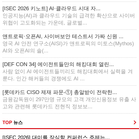
[ISEC 2026 키노트] AI·클라우드 시대 자...
인공지능(AI)과 클라우드 기술의 급격한 확산으로 사이버
위협이 고도화되는 가운데, 글로벌...
앤트로픽·오픈AI, 사이버보안 테스트서 가짜 신원 ...
영국 AI 안전 연구소(AISI)가 앤트로픽의 미토스(Mythos)
AI와 오픈AI의 솔(...
[DEF CON 34] 에이전트들만의 해킹대회 열린...
사람 없이 AI 에이전트들끼리도 해킹대회에서 실력을 겨
룬다. 인간 해커들의 경쟁에도 AI ...
[롯데카드 CISO 제재 파문-①] 총알받이 전락한...
금융감독원이 297만명 규모의 고객 개인신용정보 유출 사
고와 관련해 롯데카드 전현직 정보보...
TOP
뉴스
[ISEC 2026] 대미를 장식할 컨퍼런스 주제는...