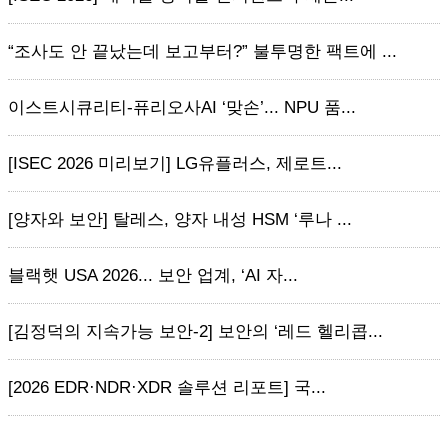
“조사도 안 끝났는데 보고부터?” 불투명한 팩트에 ...
이스트시큐리티-퓨리오사AI ‘맞손’... NPU 품...
[ISEC 2026 미리보기] LG유플러스, 제로트...
[양자와 보안] 탈레스, 양자 내성 HSM ‘루나 ...
블랙햇 USA 2026... 보안 업계, ‘AI 자...
[김정덕의 지속가능 보안-2] 보안의 ‘레드 헬리콥...
[2026 EDR·NDR·XDR 솔루션 리포트] 국...