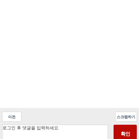
이전
스크랩하기