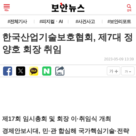
#전체기사
#피지컬ㆍAI
#사건사고
#보안리포트
한국산업기술보호협회, 제7대 정
양호 회장 취임
2023-05-09 13:39
+
-
가
가
제17회 임시총회 및 회장 이·취임식 개최
경제안보시대, 민·관 합심해 국가핵심기술·전략